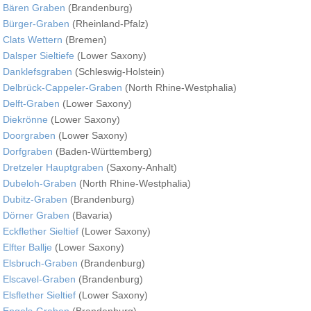
Bären Graben
(Brandenburg)
Bürger-Graben
(Rheinland-Pfalz)
Clats Wettern
(Bremen)
Dalsper Sieltiefe
(Lower Saxony)
Danklefsgraben
(Schleswig-Holstein)
Delbrück-Cappeler-Graben
(North Rhine-Westphalia)
Delft-Graben
(Lower Saxony)
Diekrönne
(Lower Saxony)
Doorgraben
(Lower Saxony)
Dorfgraben
(Baden-Württemberg)
Dretzeler Hauptgraben
(Saxony-Anhalt)
Dubeloh-Graben
(North Rhine-Westphalia)
Dubitz-Graben
(Brandenburg)
Dörner Graben
(Bavaria)
Eckflether Sieltief
(Lower Saxony)
Elfter Ballje
(Lower Saxony)
Elsbruch-Graben
(Brandenburg)
Elscavel-Graben
(Brandenburg)
Elsflether Sieltief
(Lower Saxony)
Engels-Graben
(Brandenburg)