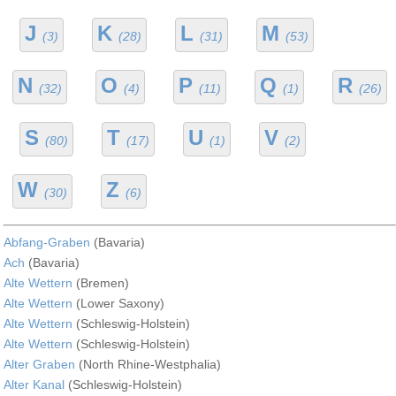
J
K
L
M
(3)
(28)
(31)
(53)
N
O
P
Q
R
(32)
(4)
(11)
(1)
(26)
S
T
U
V
(80)
(17)
(1)
(2)
W
Z
(30)
(6)
Abfang-Graben
(Bavaria)
Ach
(Bavaria)
Alte Wettern
(Bremen)
Alte Wettern
(Lower Saxony)
Alte Wettern
(Schleswig-Holstein)
Alte Wettern
(Schleswig-Holstein)
Alter Graben
(North Rhine-Westphalia)
Alter Kanal
(Schleswig-Holstein)