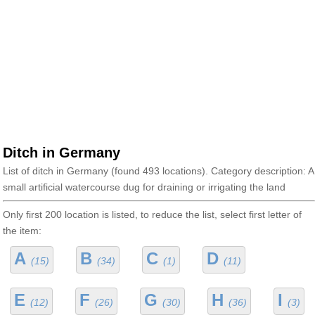
Ditch in Germany
List of ditch in Germany (found 493 locations). Category description: A
small artificial watercourse dug for draining or irrigating the land
Only first 200 location is listed, to reduce the list, select first letter of
the item:
A
B
C
D
(15)
(34)
(1)
(11)
E
F
G
H
I
(12)
(26)
(30)
(36)
(3)