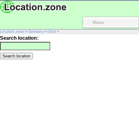
Menu
Location.zone
>
Germany
>
Ditch
>
Search location: