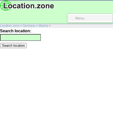
Menu
Location.zone
>
Germany
>
Marina
>
Search location: