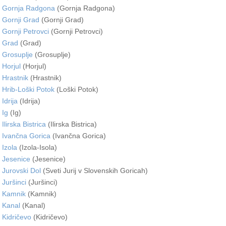
Gornja Radgona
(Gornja Radgona)
Gornji Grad
(Gornji Grad)
Gornji Petrovci
(Gornji Petrovci)
Grad
(Grad)
Grosuplje
(Grosuplje)
Horjul
(Horjul)
Hrastnik
(Hrastnik)
Hrib-Loški Potok
(Loški Potok)
Idrija
(Idrija)
Ig
(Ig)
Ilirska Bistrica
(Ilirska Bistrica)
Ivančna Gorica
(Ivančna Gorica)
Izola
(Izola-Isola)
Jesenice
(Jesenice)
Jurovski Dol
(Sveti Jurij v Slovenskih Goricah)
Juršinci
(Juršinci)
Kamnik
(Kamnik)
Kanal
(Kanal)
Kidričevo
(Kidričevo)