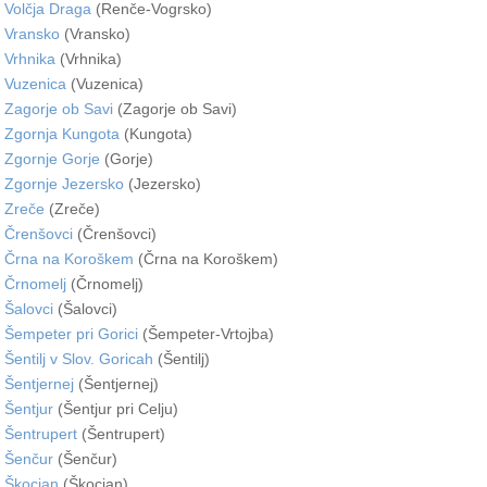
Volčja Draga
(Renče-Vogrsko)
Vransko
(Vransko)
Vrhnika
(Vrhnika)
Vuzenica
(Vuzenica)
Zagorje ob Savi
(Zagorje ob Savi)
Zgornja Kungota
(Kungota)
Zgornje Gorje
(Gorje)
Zgornje Jezersko
(Jezersko)
Zreče
(Zreče)
Črenšovci
(Črenšovci)
Črna na Koroškem
(Črna na Koroškem)
Črnomelj
(Črnomelj)
Šalovci
(Šalovci)
Šempeter pri Gorici
(Šempeter-Vrtojba)
Šentilj v Slov. Goricah
(Šentilj)
Šentjernej
(Šentjernej)
Šentjur
(Šentjur pri Celju)
Šentrupert
(Šentrupert)
Šenčur
(Šenčur)
Škocjan
(Škocjan)