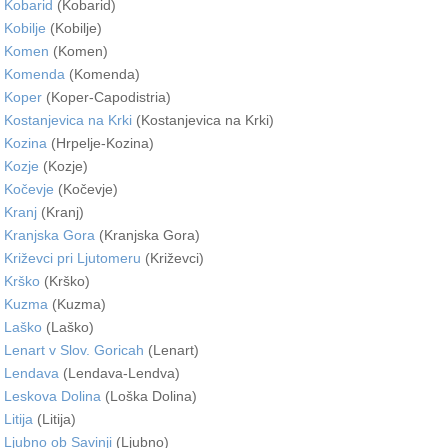
Kobarid
(Kobarid)
Kobilje
(Kobilje)
Komen
(Komen)
Komenda
(Komenda)
Koper
(Koper-Capodistria)
Kostanjevica na Krki
(Kostanjevica na Krki)
Kozina
(Hrpelje-Kozina)
Kozje
(Kozje)
Kočevje
(Kočevje)
Kranj
(Kranj)
Kranjska Gora
(Kranjska Gora)
Križevci pri Ljutomeru
(Križevci)
Krško
(Krško)
Kuzma
(Kuzma)
Laško
(Laško)
Lenart v Slov. Goricah
(Lenart)
Lendava
(Lendava-Lendva)
Leskova Dolina
(Loška Dolina)
Litija
(Litija)
Ljubno ob Savinji
(Ljubno)