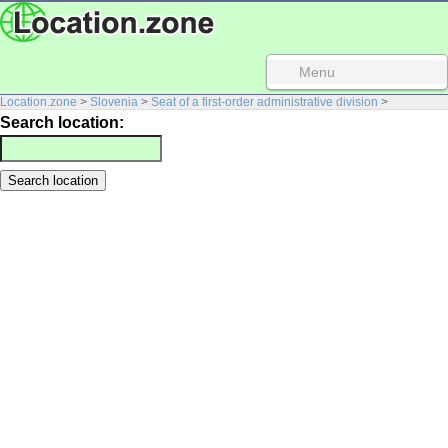
Menu
Location.zone
>
Slovenia
>
Seat of a first-order administrative division
>
Search location: