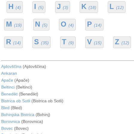
H
I
J
K
L
(4)
(5)
(3)
(18)
(12)
M
N
O
P
(19)
(5)
(4)
(14)
R
S
T
V
Z
(14)
(35)
(9)
(15)
(12)
Ajdovščina
(Ajdovščina)
Ankaran
Apače
(Apače)
Beltinci
(Beltinci)
Benedikt
(Benedikt)
Bistrica ob Sotli
(Bistrica ob Sotli)
Bled
(Bled)
Bohinjska Bistrica
(Bohinj)
Borovnica
(Borovnica)
Bovec
(Bovec)